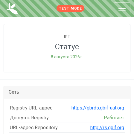
TEST MODE
IPT
Статус
8 августа 2026 г.
Сеть
Registry URL-адрес
https://gbrds.gbif-uat.org
Доступ к Registry
Работает
URL-адрес Repository
http://rs.gbif.org